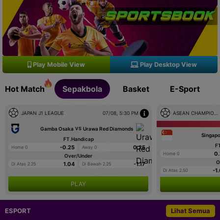
Play Mobile View
Play Desktop View
Hot Match
Sepakbola
Basket
E-Sport
JAPAN J1 LEAGUE
07/08, 5:30 PM
ASEAN CHAMPIONSHIP 20...
Gamba Osaka
VS
Urawa Red Diamonds
Singap
FT.Handicap
F
-0.25
0.25
Home 0
Away 0
0
Home 0
Over/Under
O
1.04
-1.17
Di Atas 2.25
Di Bawah 2.25
-1
Di Atas 2.50
PLAY
ESPORT
Lihat Semua