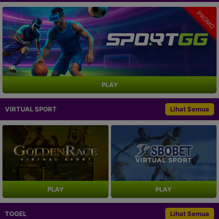
PROMO
PLAY
VIRTUAL SPORT
Lihat Semua
PLAY
PLAY
TOGEL
Lihat Semua