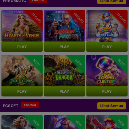
PRAGMATIC
Lihat Semua
PROMO
PROMO
PROMO
PLAY
PLAY
PLAY
NEW
NEW
NEW
PLAY
PLAY
PLAY
PROMO
PGSOFT
Lihat Semua
NEW
NEW
NEW