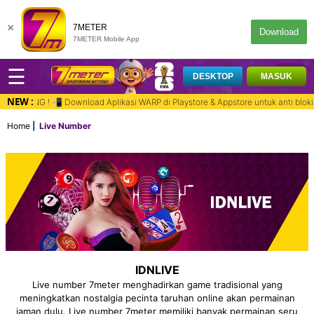
×
7METER
Download
7METER Mobile App
☰
DESKTOP
MASUK
NEW :
NG ! 📲 Download Aplikasi WARP di Playstore & Appstore untuk anti blokir l
Home
Live Number
IDNLIVE
Live number 7meter menghadirkan game tradisional yang
meningkatkan nostalgia pecinta taruhan online akan permainan
jaman dulu. Live number 7meter memiliki banyak permainan seru