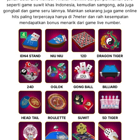
seperti game suwit khas Indonesia, kemudian samgong, ada juga
gongball dan game seru lainnya. Mainkan sekarang juga game online
hits paling terpercaya hanya di 7meter dan raih kesempatan
mendapatkan bonus menarik dari game live number.
IDN4 STAND
NIU NIU
12D
DRAGON TIGER
24D
OGLOK
GONG BALL
BILLIARD
HEAD TAIL
ROULETTE
SUWIT
5D TIGER