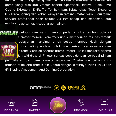
dengan 1 akun saja setiap member berkesempatan memainkan semua
game yang disajikan 7meter seperti Sportbook, Idnlive, Slots, Live
Casino, E-Lottery, IDNRaffle, Tembak ikan, Bolatangkas, Togel, E-sports,
IDNTrade, Idnrng dan Poker. Pelayanan terbaik 7meter melalui customer
service profesional hadir selama 24 jam setiap hari menemani dan
menjawab pertanyaan seputar permainan.
Sebagai pelopor dan yang menjadi pertama situs taruhan bola di
Indonesia 7meter memiliki komitmen untuk memberikan fasilitas terbaik
dengan pelayanan maksimal untuk setiap member. Hadir dengan
berbagai fitur paling update untuk memberikan kenyamanan dan
keamanan terbaik adalah prioritas utama 7meter. Proses transaksi seperti
deposit dan withdraw di 7meter sangat cepat dengan berbagai pilihan
pembayaran dan bank swasta terpopuler. 7meter merupakan situs
taruhan resmi dan terbaik dibuktikan dengan diraihnya lisensi PAGCOR
(Philippine Amusement And Gaming Corporation).
Copyright © 7Meter. Hak cipta dilindungi
BERANDA
DAFTAR
PROMOSI
LIVE CHAT